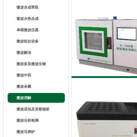
微波合成萃取
微波水热合成
单模微波仪器
微波组合设备
微波解冻
微波多肽微波生物
微波中药
微波杀菌
微波消解
微波流动及发散辐射
微波分析检测
微波马弗炉